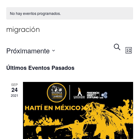
No hay eventos programados.
migración
Na
Nave
Buscar
Próximamente
Lista
d
de
Seleccionar
Últimos Eventos Pasados
vi
fecha.
búsq
d
SEP
y
24
Ev
2021
vista
de
Event